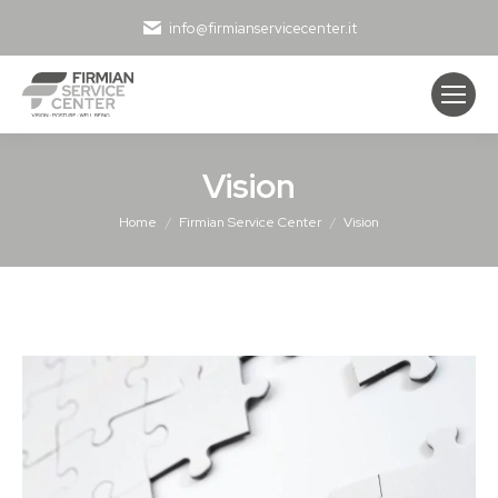
info@firmianservicecenter.it
Vision
Tu sei qui:
Home
Firmian Service Center
Vision