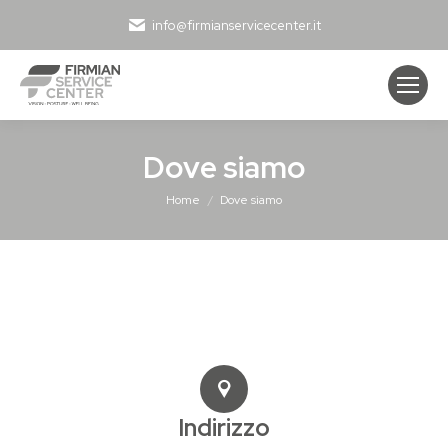
info@firmianservicecenter.it
Dove siamo
Tu sei qui:
Home
Dove siamo
Indirizzo